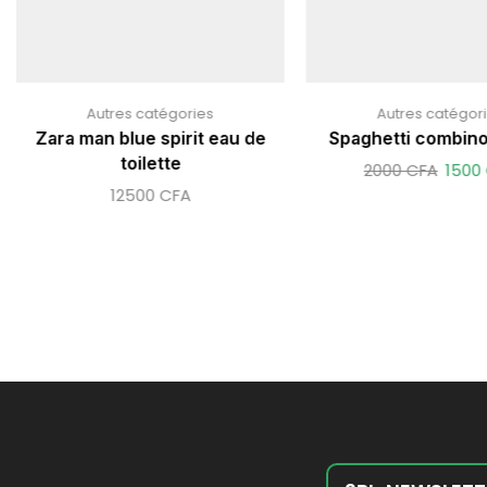
Autres catégories
Autres catégor
Zara man blue spirit eau de
Spaghetti combino 
toilette
2000
CFA
1500
12500
CFA