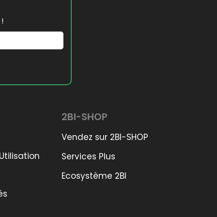
 !
2BI-SHOP
Vendez sur 2BI-SHOP
tilisation
Services Plus
Ecosystème 2BI
és