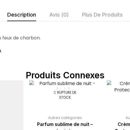
Description
Avis (0)
Plus De Produits
s feux de charbon.
A
Produits Connexes
RUPTURE DE
STOCK
Autres catégories
Au
Parfum sublime de nuit –
Crèm