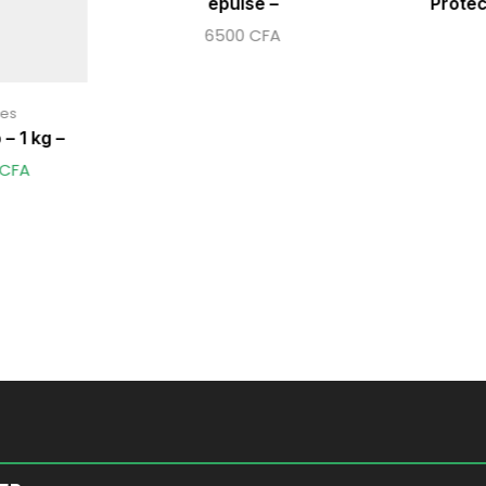
épuisé –
Protec
6500
CFA
ies
– 1 kg –
CFA