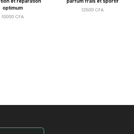
tion et réparation
parfum frais et sportif
optimum
12500
CFA
10000
CFA