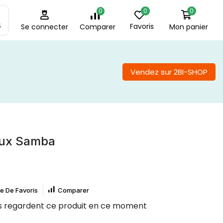
0
0
0
8
Favoris
Mon panier
Comparer
Se connecter
Vendez sur 2BI-SHOP
eux Samba
te De Favoris
Comparer
 regardent ce produit en ce moment