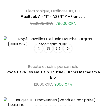
Electronique
,
Ordinateurs
,
PC
MacBook Air 11″ – AZERTY – Français
550000
CFA
178000
CFA
SOLDE 25%
Beauté et soins personnels
Rogé Cavaillès Gel Bain Douche Surgras Macadamia
Bio
12000
CFA
9000
CFA
SOLDE 14%